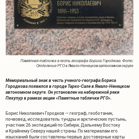
Памятная табличка в честь географа Бориса Городкова. Фото:
Отделение РГО в Ямало-Ненецком автономном округе
Мемориальный знак в честь ученого-географа Бориса
Городкова появился в городе Тарко-Сале в Ямало-Ненецком
автономном округе. Он установлен на набережной реки
Пякупур в рамках акции «Памятные таблички РГО».
Борис Николаевич Городков — географ, геоботаник,
почвовед, исследователь тундры и арктических пустынь,
участник 26 экспедиций по Сибири, Дальнему Востоку
и Крайнему Северу нашей страны. По материалам его
изысканий были составлены первые достоверные карты