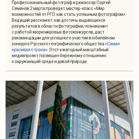
Профессиональный фотограф и режиссер Сергей
Семенов 2 марта проведет мастер-класс «Мир
возможностей от РГО: как стать успешным фотографом».
Ведущий расскажет, как достичь выдающихся
результатов в области фотографии, познакомит
с работой жюри мировых фотоконкурсов, даст
рекомендации для успешного участия в юбилейном
конкурсе Русского географического общества «
Самая
красивая страна
». Этот ежегодный масштабный
медиапроект посвящен бережному отношению
к окружающей среде и дикой природе.