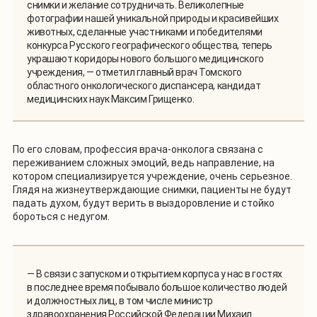
снимки и желание сотрудничать. Великолепные
фотографии нашей уникальной природы и красивейших
животных, сделанные участниками и победителями
конкурса Русского географического общества, теперь
украшают коридоры нового большого медицинского
учреждения, — отметил главный врач Томского
областного онкологического диспансера, кандидат
медицинских наук Максим Грищенко.
По его словам, профессия врача-онколога связана с
переживанием сложных эмоций, ведь направление, на
котором специализируется учреждение, очень серьезное.
Глядя на жизнеутверждающие снимки, пациенты не будут
падать духом, будут верить в выздоровление и стойко
бороться с недугом.
— В связи с запуском и открытием корпуса у нас в гостях
в последнее время побывало большое количество людей
и должностных лиц, в том числе министр
здравоохранения Российской Федерации Михаил