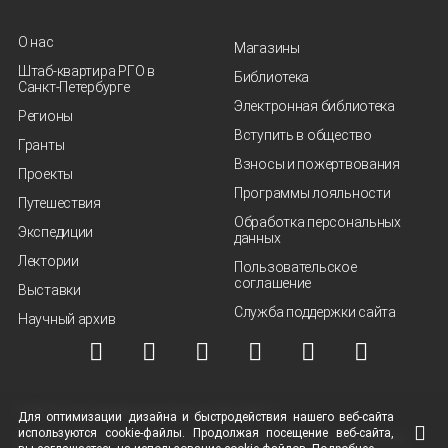
О нас
Магазины
Штаб-квартира РГО в
Библиотека
Санкт‑Петербурге
Электронная библиотека
Регионы
Вступить в общество
Гранты
Взносы и пожертвования
Проекты
Программы лояльности
Путешествия
Обработка персональных
Экспедиции
данных
Лектории
Пользовательское
соглашение
Выставки
Служба поддержки сайта
Научный архив
© ВОО "Русское географическое общество", 2013-2026 г.
Для оптимизации дизайна и быстродействия нашего
веб-сайта
используются
cookie-файлы.
Продолжая посещение
веб-сайта
,
Условия использования материалов
Политика защиты и обработки персональных