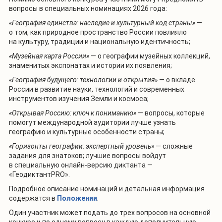
вопросы в специальных номинациях 2026 года:
«География единства: наследие и культурный код страны»
—
о том, как природное пространство России повлияло
на культуру, традиции и национальную идентичность;
«Музейная карта России»
— о географии музейных коллекций,
знаменитых экспонатах и истории их появления;
«География будущего: технологии и открытия»
— о вкладе
России в развитие науки, технологий и современных
инструментов изучения Земли и космоса;
«Открывая Россию: ключ к пониманию»
— вопросы, которые
помогут международной аудитории лучше узнать
географию и культурные особенности страны;
«Горизонты географии: экспертный уровень»
— сложные
задания для знатоков; лучшие вопросы войдут
в специальную онлайн-версию диктанта —
«ГеодиктантPRO».
Подробное описание номинаций и детальная информация
содержатся в
Положении
.
Один участник может подать до трех вопросов на основной