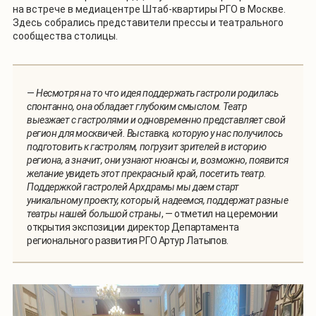
на встрече в медиацентре Штаб-квартиры РГО в Москве.
Здесь собрались представители прессы и театрального
сообщества столицы.
—
Несмотря на то что идея поддержать гастроли родилась
спонтанно, она обладает глубоким смыслом. Театр
выезжает с гастролями и одновременно представляет свой
регион для москвичей. Выставка, которую у нас получилось
подготовить к гастролям, погрузит зрителей в историю
региона, а значит, они узнают нюансы и, возможно, появится
желание увидеть этот прекрасный край, посетить театр.
Поддержкой гастролей Архдрамы мы даем старт
уникальному проекту, который, надеемся, поддержат разные
театры нашей большой страны
, — отметил на церемонии
открытия экспозиции директор Департамента
регионального развития РГО Артур Латыпов.