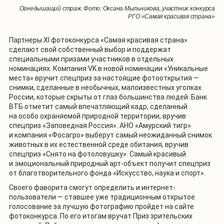
Огнедышащий страж. Фото: Оксана Мыльникова, участник конкурса
РГО «Самая красивая страна»
Партнеры XI фотоконкурса «Самая красивая страна»
сделают свой собственный выбор и поддержат
специальными призами участников в отдельных
номинациях. Компания VK в новой номинации «Уникальные
места» вручит спецприз за настоящие фотооткрытия —
снимки, сделанные в необычных, малоизвестных уголках
России, которые скрыты от глаз большинства людей. Банк
ВТБ отметит самый впечатляющий кадр, сделанный
на особо охраняемой природной территории, вручив
спецприз «Заповедная Россия». АНО «Амурский тигр»
и компания «Фосагро» выберут самый неожиданный снимок
животных в их естественной среде обитания, вручив
спецприз «Снято на фотоловушку». Самый красивый
и эмоциональный природный арт-объект получит спецприз
от благотворительного фонда «Искусство, наука и спорт».
Своего фаворита смогут определить и интернет-
пользователи — ставшее уже традиционным открытое
голосование за лучшую фотографию пройдет на сайте
фотоконкурса. По его итогам вручат Приз зрительских