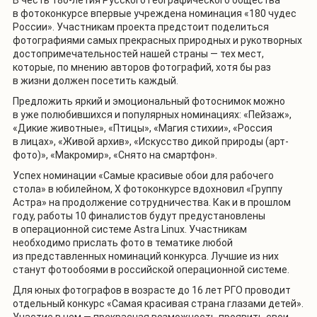
в фотоконкурсе впервые учреждена номинация «180 чудес
России». Участникам проекта предстоит поделиться
фотографиями самых прекрасных природных и рукотворных
достопримечательностей нашей страны — тех мест,
которые, по мнению авторов фотографий, хотя бы раз
в жизни должен посетить каждый.
Предложить яркий и эмоциональный фотоснимок можно
в уже полюбившихся и популярных номинациях: «Пейзаж»,
«Дикие животные», «Птицы», «Магия стихии», «Россия
в лицах», «Живой архив», «Искусство дикой природы (арт-
фото)», «Макромир», «Снято на смартфон».
Успех номинации «Самые красивые обои для рабочего
стола» в юбилейном, X фотоконкурсе вдохновил «Группу
Астра» на продолжение сотрудничества. Как и в прошлом
году, работы 10 финалистов будут предустановлены
в операционной системе Astra Linux. Участникам
необходимо прислать фото в тематике любой
из представленных номинаций конкурса. Лучшие из них
станут фотообоями в российской операционной системе.
Для юных фотографов в возрасте до 16 лет РГО проводит
отдельный конкурс «Самая красивая страна глазами детей».
Участие в нем — прекрасная возможность проявить свои