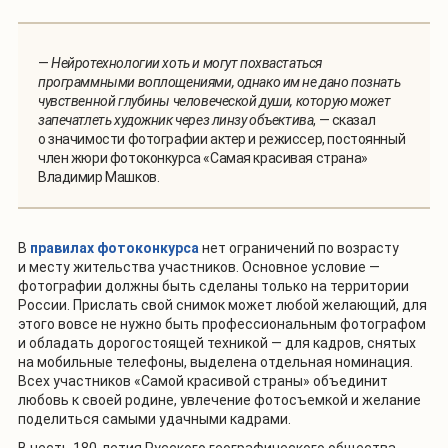
—
Нейротехнологии хоть и могут похвастаться
программными воплощениями, однако им не дано познать
чувственной глубины человеческой души, которую может
запечатлеть художник через линзу объектива
, — сказал
о значимости фотографии актер и режиссер, постоянный
член жюри фотоконкурса «Самая красивая страна»
Владимир Машков.
В
правилах фотоконкурса
нет ограничений по возрасту
и месту жительства участников. Основное условие —
фотографии должны быть сделаны только на территории
России. Прислать свой снимок может любой желающий, для
этого вовсе не нужно быть профессиональным фотографом
и обладать дорогостоящей техникой — для кадров, снятых
на мобильные телефоны, выделена отдельная номинация.
Всех участников «Самой красивой страны» объединит
любовь к своей родине, увлечение фотосъемкой и желание
поделиться самыми удачными кадрами.
В честь 180-летия Русского географического общества