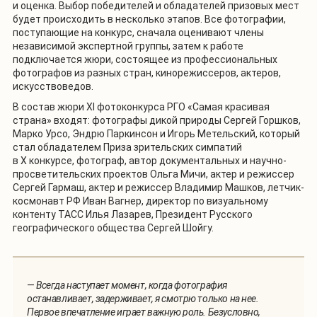
и оценка. Выбор победителей и обладателей призовых мест
будет происходить в несколько этапов. Все фотографии,
поступающие на конкурс, сначала оценивают члены
независимой экспертной группы, затем к работе
подключается жюри, состоящее из профессиональных
фотографов из разных стран, кинорежиссеров, актеров,
искусствоведов.
В состав жюри XI фотоконкурса РГО «Самая красивая
страна» входят: фотографы дикой природы Сергей Горшков,
Марко Урсо, Эндрю Паркинсон и Игорь Метельский, который
стал обладателем Приза зрительских симпатий
в X конкурсе, фотограф, автор документальных и научно-
просветительских проектов Ольга Мичи, актер и режиссер
Сергей Гармаш, актер и режиссер Владимир Машков, летчик-
космонавт РФ Иван Вагнер, директор по визуальному
контенту ТАСС Илья Лазарев, Президент Русского
географического общества Сергей Шойгу.
—
Всегда наступает момент, когда фотография
останавливает, задерживает, я смотрю только на нее.
Первое впечатление играет важную роль. Безусловно,