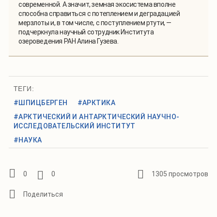
современной. А значит, земная экосистема вполне
способна справиться с потеплением и деградацией
мерзлоты и, в том числе, с поступлением ртути, —
подчеркнула научный сотрудник Института
озероведения РАН Алина Гузева.
ТЕГИ:
#ШПИЦБЕРГЕН
#АРКТИКА
#АРКТИЧЕСКИЙ И АНТАРКТИЧЕСКИЙ НАУЧНО-
ИССЛЕДОВАТЕЛЬСКИЙ ИНСТИТУТ
#НАУКА
0
0
1305 просмотров