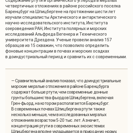
Содержание ртути и органического углерода в мерзлых
четвертичных отложениях в районе российского поселка
Баренцбург на Шпицбергене на протяжении шести лет
изучали специалисты Арктического и антарктического
научно-исследовательского института, Института
озероведения РАН, Института полярных и морских
исследований Альфреда Вегенера и Технического
университета Дрездена. Ученые провели анализ 157
образцов из 15 скважин, что позволило определить
фоновые концентрации в почвах и морских осадках
в доиндустриальный период и сравнить их с современными.
— Сравнительный анализ показал, что доиндустриальные
морские мерзлые отложения в районе Баренцбурга
содержат больше ртути, чем современные донные
грунты большинства фьордов Шпицбергена, включая
Грен-фьорд, на котором располагается Баренцбург.
В современных почвах Шпицбергена ртути также
несколько меньше, чем в исследованных мерзлых
отложениях возрастом 5-20 тыс. лет. А значит,
концентрация ртути в современных экосистемах
Шпицбергена вполне укладывается в природную норму,