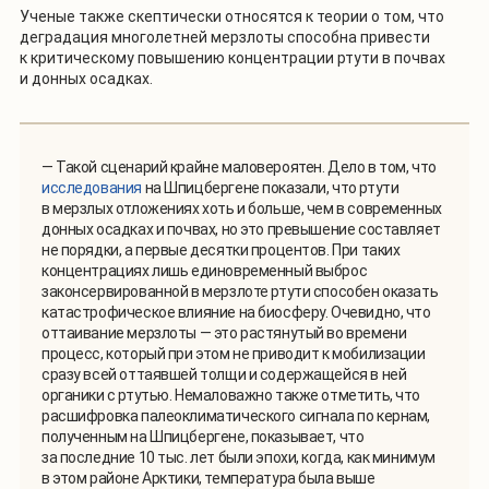
Ученые также скептически относятся к теории о том, что
деградация многолетней мерзлоты способна привести
к критическому повышению концентрации ртути в почвах
и донных осадках.
— Такой сценарий крайне маловероятен. Дело в том, что
исследования
на Шпицбергене показали, что ртути
в мерзлых отложениях хоть и больше, чем в современных
донных осадках и почвах, но это превышение составляет
не порядки, а первые десятки процентов. При таких
концентрациях лишь единовременный выброс
законсервированной в мерзлоте ртути способен оказать
катастрофическое влияние на биосферу. Очевидно, что
оттаивание мерзлоты — это растянутый во времени
процесс, который при этом не приводит к мобилизации
сразу всей оттаявшей толщи и содержащейся в ней
органики с ртутью. Немаловажно также отметить, что
расшифровка палеоклиматического сигнала по кернам,
полученным на Шпицбергене, показывает, что
за последние 10 тыс. лет были эпохи, когда, как минимум
в этом районе Арктики, температура была выше