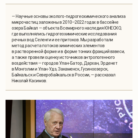
— Научные основы эколого-гидрогеохимического анализа
микрочастиц заложены в 2010–2022 годах в бассейне
озера Байкал — объекта Всемирного наследия ЮНЕСКО,
где выполнялись гидрогеохимические исследования
речных вод Селенги и ее притоков. Мы разработали
метод расчета потоков химических элементов
в растворенной форме и в форме тонких фракций взвеси,
а также провели оценку источников антропогенного
воздействия — городов Улан-Батор, Дархан, Эрденет
в Монголии и Улан-Удэ, Закаменск, Гусиноозерск,
Байкальск и Северобайкальск в России, — рассказал
Николай Касимов.