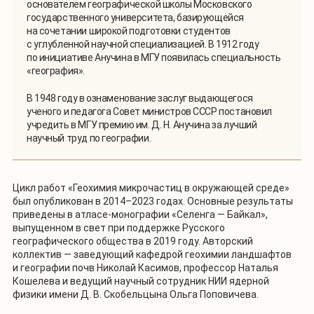
основателем географической школы Московского
государственного университета, базирующейся
на сочетании широкой подготовки студентов
с углубленной научной специализацией. В 1912 году
по инициативе Анучина в МГУ появилась специальность
«география».
В 1948 году в ознаменование заслуг выдающегося
ученого и педагога Совет министров СССР постановил
учредить в МГУ премию им. Д. Н. Анучина за лучший
научный труд по географии.
Цикл работ «Геохимия микрочастиц в окружающей среде»
был опубликован в 2014–2023 годах. Основные результаты
приведены в атласе-монографии «Селенга — Байкал»,
выпущенном в свет при поддержке Русского
географического общества в 2019 году. Авторский
коллектив — заведующий кафедрой геохимии ландшафтов
и географии почв Николай Касимов, профессор Наталья
Кошелева и ведущий научный сотрудник НИИ ядерной
физики имени Д. В. Скобельцына Ольга Поповичева.