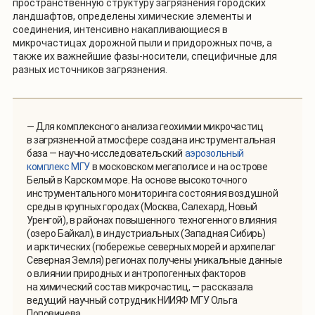
пространственную структуру загрязнения городских
ландшафтов, определены химические элементы и
соединения, интенсивно накапливающиеся в
микрочастицах дорожной пыли и придорожных почв, а
также их важнейшие фазы-носители, специфичные для
разных источников загрязнения.
— Для комплексного анализа геохимии микрочастиц
в загрязненной атмосфере создана инструментальная
база — научно-исследовательский
аэрозольный
комплекс МГУ
в московском мегаполисе и на острове
Белый в Карском море. На основе высокоточного
инструментального мониторинга состояния воздушной
среды в крупных городах (Москва, Салехард, Новый
Уренгой), в районах повышенного техногенного влияния
(озеро Байкал), в индустриальных (Западная Сибирь)
и арктических (побережье северных морей и архипелаг
Северная Земля) регионах получены уникальные данные
о влиянии природных и антропогенных факторов
на химический состав микрочастиц, — рассказала
ведущий научный сотрудник НИИЯФ МГУ Ольга
Поповичева.