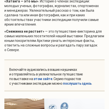
«Хатанга — это мы»
. История о членах экспедиции:
молодых ученых, фотографах, журналистах, спортсменах
и менеджерах. Увлекательный рассказ о том, как была
сделана та или иная фотография, как и при каких
обстоятельствах участники экспедиции получили самые
яркие впечатления.
«Снежинка не растает»
— это путешествие-викторина для
самых маленьких посетителей нашей выставки. Предлагаем
юным покорителям Арктики узнать интересные факты,
ответить на сложные вопросы и разгадать пару загадок
о Севере.
Включайте аудиозапись в ваших наушниках
и отправляйтесь в увлекательное путешествие
по выставке на
этом сайте
. Серию подкастов
с участниками экспедиции можно
послушать здесь
.