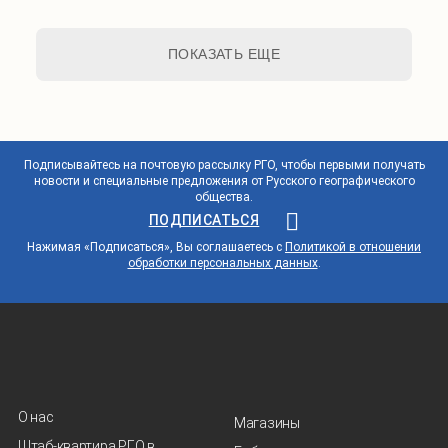
ПОКАЗАТЬ ЕЩЕ
Подписывайтесь на почтовую рассылку РГО, чтобы первыми получать
новости и специальные предложения от Русского географического
общества.
ПОДПИСАТЬСЯ
Нажимая «Подписаться», Вы соглашаетесь с
Политикой в отношении
обработки персональных данных
.
О нас
Магазины
Штаб-квартира РГО в