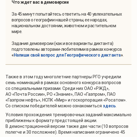
Что ждет вас в демоверсии
За 45 минут попытайтесь ответить на 40 увлекательных
вопросов о географии нашей страны, ее народах,
национальном достоянии, животном и растительном
мире.
Задания демоверсии (как и все варианты диктанта)
подготовлены авторами-любителями в рамках конкурса
«
Напиши свой вопрос для Географического диктанта
»
.
Также в этом году многолетние партнеры РГО учредили
семь номинаций в рамках основного конкурса вопросов
со специальными призами. Среди них ОАО «РЖД»,
АО «Почта России», РО «Знание», ПАО «Газпром», ПАО
«Газпром нефть», НСПК «Мир» и госкорпорация «Росатом».
Со списком победителей можно ознакомиться
здесь
.
Условия прохождения тренировочных заданий максимально
приближены к формату предстоящей акции.
В демонстрационной версии также две части (10 вопросов
полегче и 30 посложнее). Время написания ограничено 45