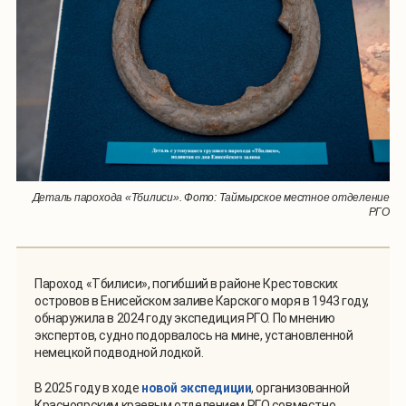
Деталь парохода «Тбилиси». Фото: Таймырское местное отделение
РГО
Пароход «Тбилиси», погибший в районе Крестовских
островов в Енисейском заливе Карского моря в 1943 году,
обнаружила в 2024 году экспедиция РГО. По мнению
экспертов, судно подорвалось на мине, установленной
немецкой подводной лодкой.
В 2025 году в ходе
новой экспедиции
, организованной
Красноярским краевым отделением РГО совместно