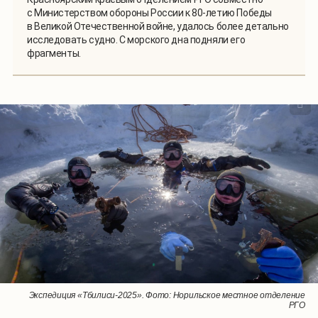
с Министерством обороны России к 80-летию Победы
в Великой Отечественной войне, удалось более детально
исследовать судно. С морского дна подняли его
фрагменты.
1
/
3
Экспедиция «Тбилиси-2025». Фото: Норильское местное отделение
Пароход «Тбилиси», обнаруженный на дне Карского моря. Фото:
Участники экспедиции. Фото: Норильское местное отделение РГО
Норильское местное отделение РГО
РГО