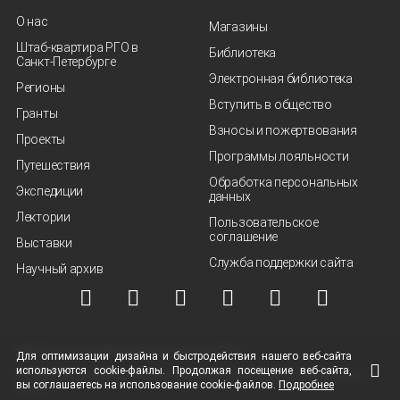
О нас
Магазины
Штаб-квартира РГО в
Библиотека
Санкт‑Петербурге
Электронная библиотека
Регионы
Вступить в общество
Гранты
Взносы и пожертвования
Проекты
Программы лояльности
Путешествия
Обработка персональных
Экспедиции
данных
Лектории
Пользовательское
соглашение
Выставки
Служба поддержки сайта
Научный архив
© ВОО "Русское географическое общество", 2013-2026 г.
Для оптимизации дизайна и быстродействия нашего
веб-сайта
используются
cookie-файлы.
Продолжая посещение
веб-сайта
,
Условия использования материалов
Политика защиты и обработки персональных
вы соглашаетесь на использование
cookie-файлов.
Подробнее
данных