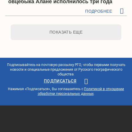
овцебыка Алане исполнилось три года
ПОДРОБНЕЕ
ПОКАЗАТЬ ЕЩЕ
Подписывайтесь на почтовую рассылку РГО, чтобы первыми получать
новости и специальные предложения от Русского географического
общества.
ПОДПИСАТЬСЯ
Нажимая «Подписаться», Вы соглашаетесь с
Политикой в отношении
обработки персональных данных
.