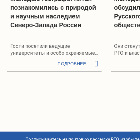
познакомились с природой
обсудил
и научным наследием
Русског
Северо-Запада России
обществ
Гости посетили ведущие
Они стану
университеты и особо охраняемые
РГО и влас
природные территории
ПОДРОБНЕЕ
Подписывайтесь на почтовую рассылку РГО, чтобы п