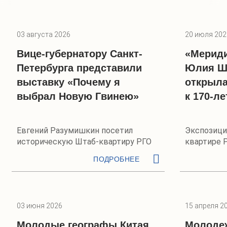
03 августа 2026
20 июля 202
Вице-губернатору Санкт-
«Мериди
Петербурга представили
Юлия Ш
выставку «Почему я
открыла
выбрал Новую Гвинею»
к 170-л
Евгений Разумишкин посетил
Экспозици
историческую Штаб-квартиру РГО
квартире 
научной д
ПОДРОБНЕЕ
03 июня 2026
15 апреля 2
Молодые географы Китая
Молоде