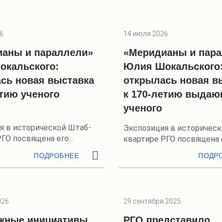
6
14 июля 2026
аны и параллели»
«Меридианы и пар
окальского:
Юлия Шокальского
сь новая выставка
открылась новая в
етию ученого
к 170-летию выдаю
ученого
я в исторической Штаб-
Экспозиция в историческ
РГО посвящена его
квартире РГО посвящена 
еятельности
научной деятельности
ПОДРОБНЕЕ
ПОДР
026
29 сентября 2025
жные инициативы
РГО представило