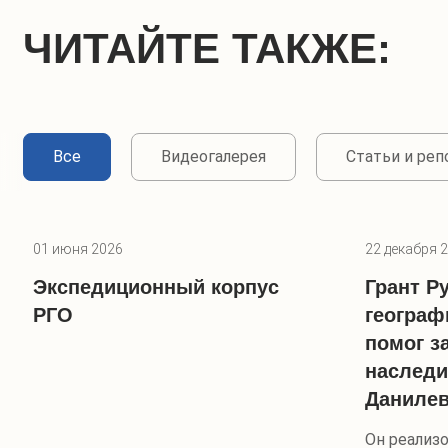
ЧИТАЙТЕ ТАКЖЕ:
Все
Видеогалерея
Статьи и ре
01 июня 2026
22 декабря 
Экспедиционный корпус
Грант Р
РГО
географ
помог з
наследи
Данилев
Он реализ