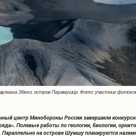
 вулкана Эбеко, остров Парамушир. Фото: участник фоток
нный центр Минобороны России завершили конкурсны
яда». Полевые работы по геологии, биологии, орнито
р. Параллельно на острове Шумшу планируются назе