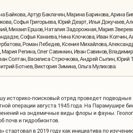
а Байкова, Артур Баклачян, Марина Баринова, Арина Би
зкова, Софья Григорьева, Юрий Деарт, Илья Докучаев, А
ий, Михаил Ершов, Наталия Задорожная, Мария Зверева
андадзе, Софья Канаева, Нина Клочкова, Иван Колчин, 
урбатова, Роман Лебедев, Ксения Михайлова, Александ
 Мария Репина, Олег Савинкин, Иван Савинов, Владимир
ван Солтан, Василиса Стрючкова, Андрей Сыпин, Юрий Т
итрий Ботнев, Виктория Зимина, Ольга Мулихова.
шу историко-поисковый отряд проведет подводные р
тной операции августа 1945 года. На Парамушире б
менений на эндемичные виды флоры и фауны. Геолог
б почв и гидробионтов.
 стартовал в 2019 году как инициатива по изучению