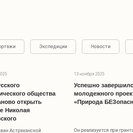
портажи
Экспедиции
Новости
2025
13 ноября 2025
усского
Успешно завершилс
ического общества
молодежного проек
аново открыть
«Природа БЕЗопасн
е Николая
ского
Он реализуется при грант
ован Астраханской