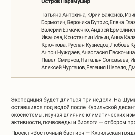
Остров Парамушир
Татьяна Антохина, Юрий Баженов, Ирин
Бормотин, Вероника Бутрис, Елена Гла
Валерий Ермаченко, Андрей Ермолинск
Иванова, Константин Ильин, Анна Кал
Крючкова, Руслан Кузнецов, Любовь К
Антон Нуждаев, Анастасия Паскочина,
Павел Смирнов, Наталья Соловьева, И
Алексей Чурганов, Евгения Шепеля, Дм
Экспедиция будет длиться три недели. На Шум
оставшиеся под водой после Курильской десан
экосистемы, изучая влияние климатических из
активности, почвоведы и биологи — отбором про
Проект «Восточный бастион — Курильская гряда»