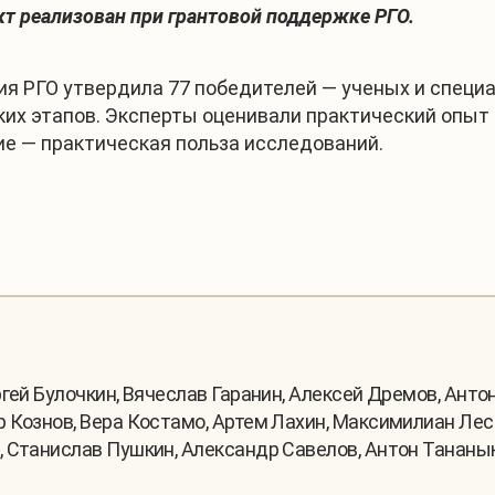
кт реализован при грантовой поддержке РГО.
сия РГО утвердила 77 победителей — ученых и специ
ких этапов. Эксперты оценивали практический опыт
е — практическая польза исследований.
гей Булочкин, Вячеслав Гаранин, Алексей Дремов, Анто
 Кознов, Вера Костамо, Артем Лахин, Максимилиан Леси
 Станислав Пушкин, Александр Савелов, Антон Тананык