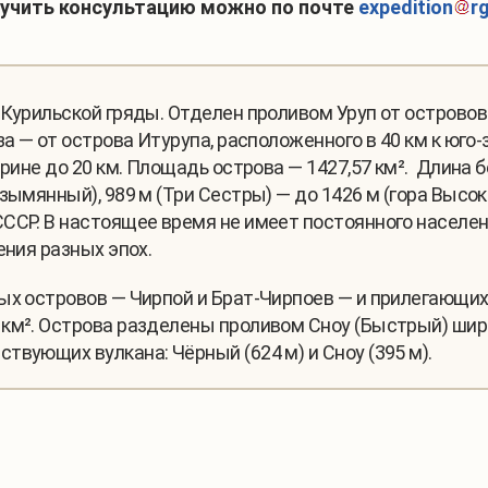
учить консультацию можно по почте
expedition
r
Курильской гряды. Отделен проливом Уруп от острово
за — от острова Итурупа, расположенного в 40 км к юго-
рине до 20 км. Площадь острова — 1427,57 км². Длина б
зымянный), 989 м (Три Сестры) — до 1426 м (гора Высок
ССР. В настоящее время не имеет постоянного населен
ения разных эпох.
ых островов — Чирпой и Брат-Чирпоев — и прилегающих 
км². Острова разделены проливом Сноу (Быстрый) ширин
твующих вулкана: Чёрный (624 м) и Сноу (395 м).