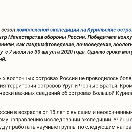
й сезон
комплексной экспедиции на Курильские остро
нтр Министерства обороны России. Победители конк
ниям, как ландшафтоведение, почвоведение, зоология
 с 7 июля по 30 августа 2020 года. Однако сроки мо
ий.
х восточных островах России не проводилось более
ия территории островов Уруп и Чёрные Братья. Кро
ически важных сведений об островах Большой Курил
оссии в возрасте от 18 лет с высшим и неоконченн
ому направлению исследований экспедиции. Учёные
удут работать научные группы по следующим напр