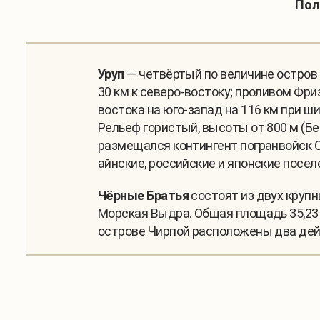
Пол
Уруп
— четвёртый по величине остров 
30 км к северо-востоку; проливом Фри
востока на юго-запад на 116 км при ши
Рельеф гористый, высоты от 800 м (Бе
размещался контингент погранвойск С
айнские, российские и японские посел
Чёрные Братья
состоят из двух крупн
Морская Выдра. Общая площадь 35,23 
острове Чирпой расположены два дейс