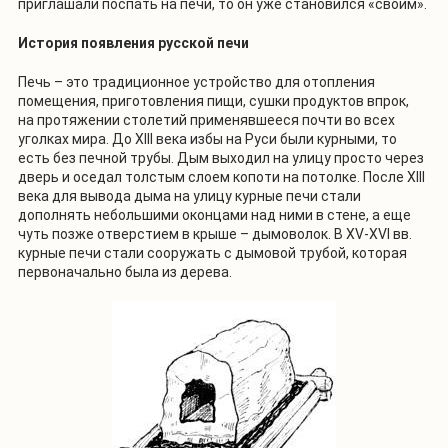
приглашали поспать на печи, то он уже становился «своим».
История появления русской печи
Печь – это традиционное устройство для отопления
помещения, приготовления пищи, сушки продуктов впрок,
на протяжении столетий применявшееся почти во всех
уголках мира. До XIII века избы на Руси были курными, то
есть без печной трубы. Дым выходил на улицу просто через
дверь и оседал толстым слоем копоти на потолке. После XIII
века для вывода дыма на улицу курные печи стали
дополнять небольшими оконцами над ними в стене, а еще
чуть позже отверстием в крыше – дымоволок. В XV-XVI вв.
курные печи стали сооружать с дымовой трубой, которая
первоначально была из дерева.