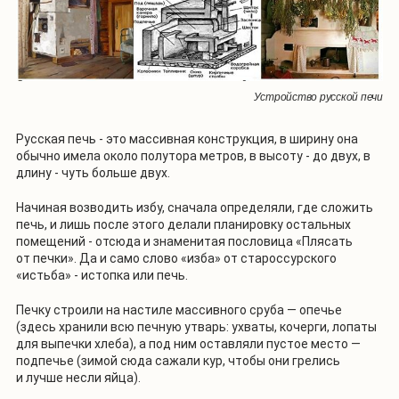
Устройство русской печи
Русская печь - это массивная конструкция, в ширину она
обычно имела около полутора метров, в высоту - до двух, в
длину - чуть больше двух.
Начиная возводить избу, сначала определяли, где сложить
печь, и лишь после этого делали планировку остальных
помещений - отсюда и знаменитая пословица «Плясать
от печки». Да и само слово «изба» от староссурского
«истьба» - истопка или печь.
Печку строили на настиле массивного сруба — опечье
(здесь хранили всю печную утварь: ухваты, кочерги, лопаты
для выпечки хлеба), а под ним оставляли пустое место —
подпечье (зимой сюда сажали кур, чтобы они грелись
и лучше несли яйца).