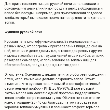
Для приготовления пищи в русской печи использовали в
основном чугуны и глиняную посуду, а иногда обходились и
вовсе без посуды - например, для приготовления подового
хлеба, который выпекался прямо на поверхности пода после
топки.
Функции русской печи
Русская печь многофункциональна. Ее использовали для
разных нужд, от обогрева и приготовления пищи, до сна на
ней, лечения и даже для мытья, а также для разных других
нужных в хозяйстве дел: сушки на ней ягод и грибов, стирки,
разогрева самовара, использование ее теплых ниш для
обогрева белья, посуды, одежды, и так далее.
Отопление
. Основная функция печи, это обогрев помещения
с тем, чтоб как можно дольше сохранять тепло. Стоит
отметить, что русская печь – самый энергоэффективный
отопительный прибор - КПД до 85-90%. Даже в самый
лютый мороз она может с одной протопки поддерживать
тепло в избе на протяжении суток. Обычно печные стенки
имеют толщину 25–40 см, благодаря этому и создается
хорошая теплоаккумуляция и возникает эффект термоса.