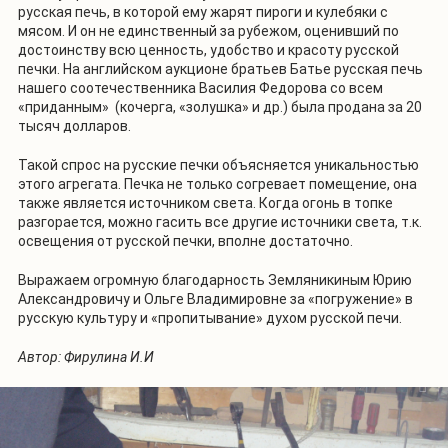
русская печь, в которой ему жарят пироги и кулебяки с
мясом. И он не единственный за рубежом, оценивший по
достоинству всю ценность, удобство и красоту русской
печки. На английском аукционе братьев Батье русская печь
нашего соотечественника Василия Федорова со всем
«приданным» (кочерга, «золушка» и др.) была продана за 20
тысяч долларов.
Такой спрос на русские печки объясняется уникальностью
этого агрегата. Печка не только согревает помещение, она
также является источником света. Когда огонь в топке
разгорается, можно гасить все другие источники света, т.к.
освещения от русской печки, вполне достаточно.
Выражаем огромную благодарность Земляникиным Юрию
Александровичу и Ольге Владимировне за «погружение» в
русскую культуру и «пропитывание» духом русской печи.
1
/
12
Автор: Фирулина И.И