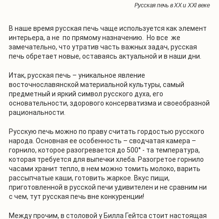
Русская печь в XX и XXI веке
В наше время русская печь чаще используется как элемент
интерьера, а не по прямому назначению. Но все же
замечательно, что утратив часть важных задач, русская
печь обретает новые, оставаясь актуальной и в наши дни.
Итак, русская печь – уникальное явление
восточнославянской материальной культуры, самый
предметный и яркий символ русского духа, его
основательности, здорового консерватизма и своеобразной
рациональности.
Русскую печь можно по праву считать гордостью русского
народа. Основная ее особенность – сводчатая камера –
горнило, которое разогревается до 500° - та температура,
которая требуется для выпечки хлеба. Разогретое горнило
часами хранит тепло, в нем можно томить молоко, варить
рассыпчатые каши, готовить жаркое. Вкус пищи,
приготовленной в русской печи удивителен и не сравним ни
с чем, тут русская печь вне конкуренции!
Между прочим, в столовой у Билла Гейтса стоит настоящая