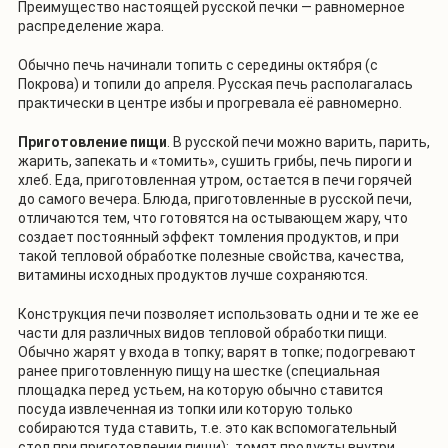
Преимущество настоящей русской печки — равномерное
распределение жара.
Обычно печь начинали топить с середины октября (с
Покрова) и топили до апреля. Русская печь располагалась
практически в центре избы и прогревала её равномерно.
Приготовление пищи
. В русской печи можно варить, парить,
жарить, запекать и «томить», сушить грибы, печь пироги и
хлеб. Еда, приготовленная утром, остается в печи горячей
до самого вечера. Блюда, приготовленные в русской печи,
отличаются тем, что готовятся на остывающем жару, что
создает постоянный эффект томления продуктов, и при
такой тепловой обработке полезные свойства, качества,
витамины исходных продуктов лучше сохраняются.
Конструкция печи позволяет использовать одни и те же ее
части для различных видов тепловой обработки пищи.
Обычно жарят у входа в топку; варят в топке; подогревают
ранее приготовленную пищу на шестке (специальная
площадка перед устьем, на которую обычно ставится
посуда извлеченная из топки или которую только
собираются туда ставить, т.е. это как вспомогательный
стол при приготовлении пищи); томят продукты внутри