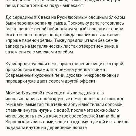
печи, после топки; на поду - выпекают.
До середины ХIХ века на Руси любимым овощным блюдом
были пареная репа или тыква. Поскольку репа готовилась
очень легко – репой набивали чугунный горшок и ставили
его на ночь в теплую печь, отсюда возникло выражение
«проще пареной репы». Тыкву предпочитали без семян
запекать на металлических листах отверстием вниз, а
затем ели ее с молоком и хлебом.
Кулинарная русская печь, приготовление пищи в которой
проработано веками, по-прежнему неповторима.
Современные кухонные печи, духовки, микроволновки и
пароварки уже дают совсем другой эффект.
Мытье
. В русской печи еще и мылись, для этого
использовались особо крупные печи: после растопки под
очищали, выметая тщательно золу и выстилали соломой,
ставили внутрь чугуны с водой, после чего можно было
использовать печь в качестве своеобразной мини-бани.
Взрослые мылись сами, чаще по одному, а детей и стариков
подавали внутрь на деревянной лопате.