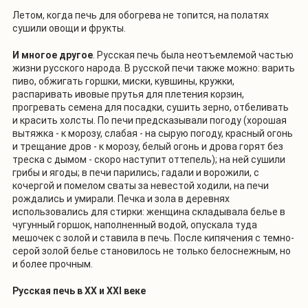
Летом, когда печь для обогрева не топится, на полатях
сушили овощи и фрукты.
И многое другое
. Русская печь была неотъемлемой частью
жизни русского народа. В русской печи также можно: варить
пиво, обжигать горшки, миски, кувшины, кружки,
распаривать ивовые прутья для плетения корзин,
прогревать семена для посадки, сушить зерно, отбеливать
и красить холсты. По печи предсказывали погоду (хорошая
вытяжка - к морозу, слабая - на сырую погоду, красный огонь
и трещание дров - к морозу, белый огонь и дрова горят без
треска с дымом - скоро наступит оттепель); на ней сушили
грибы и ягоды; в печи парились; гадали и ворожили, с
кочергой и помелом сваты за невестой ходили, на печи
рождались и умирали. Печка и зола в деревнях
использовались для стирки: женщина складывала белье в
чугунный горшок, наполненный водой, опускала туда
мешочек с золой и ставила в печь. После кипячения с темно-
серой золой белье становилось не только белоснежным, но
и более прочным.
Русская печь в XX и XXI веке