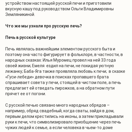
устройством настоящей русской печи и приготовили
вкусную кашу под руководством Ольги Владимировны
Земляникиной.
Что же мы узнали про русскую печь?
Печь в русской культуре
Печь являлась важнейшим элементом русского быта и
поэтому она часто фигурирует в фольклоре, в частности, в
народных сказках: Илья Муромец провел на ней 33 года
своей жизни; Емеля ездил на печи, не покидая уютную
лежанку; Баба-Яга также проявляла любовь к печи; в сказке
«Гуси-лебеди» девочка в поисках пропавшего брата
спрашивает совета у печи, стоящей в чистом поле, а печь
предлагает ей отведать пирожков, а на обратном пути
прячет ее от погони.
С русской печью связано много народных обрядов –
например, обряд свадебный, когда сваты, зайдя в дом,
первым делом крестились на иконы, а затем прикладывали
руки к печи, что символизировало приобщение через печь
чужих людей к семье, а если человека в чьем-то доме