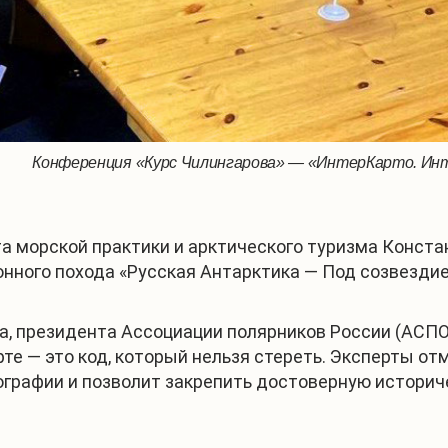
Конференция «Курс Чилингарова» — «ИнтерКарто. Инт
 морской практики и арктического туризма Конста
онного похода «Русская Антарктика — Под созвезди
ва, президента Ассоциации полярников России (АСП
рте — это код, который нельзя стереть. Эксперты о
ографии и позволит закрепить достоверную истори