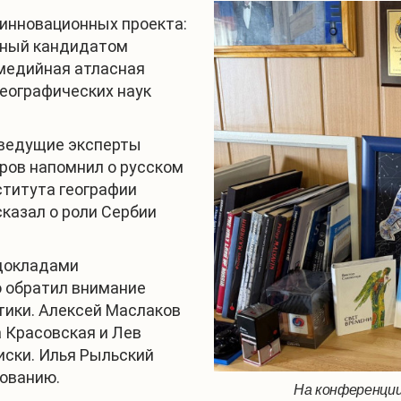
инновационных проекта:
нный кандидатом
имедийная атласная
еографических наук
 ведущие эксперты
ров напомнил о русском
ститута географии
казал о роли Сербии
 докладами
о обратил внимание
тики. Алексей Маслаков
 Красовская и Лев
иски. Илья Рыльский
рованию.
На конференции