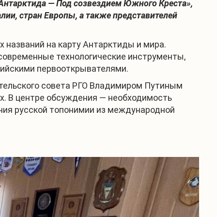
Антарктида — Под созвездием Южного Креста»,
лии, стран Европы, а также представителей
 названий на карту Антарктиды и мира.
 современные технологические инструменты,
сийскими первооткрывателями.
ительского совета РГО Владимиром Путиным
ях. В центре обсуждения — необходимость
ния русской топонимии из международной