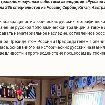
ентральным научным событием экспедиции «Русская 
а 286 специалистов из России, Сербии, Китая, Австра
 возвращения исторических русских географических
начение русской топонимической традиции, а также
давать нематериальное наследие, оставленное рос
енной Президентом России и Председателем Попеч
ласа, основанного на исторических русских названи
аведливости и противодействие процессам вытесне