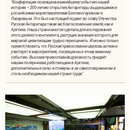
"Конференция посвящена важнейшему событию нашей
истории – 200-летию открытия Антарктиды выдающимися
российскими мореплавателями Беллинсгаузеном и
Лазаревым. Это был настоящий подвиг во славу Отечества.
Русская Антарктида такая же благословенная земля, как и
Арктика. Наша страна многое сделала для исследования
этого далекого континента, растущее значение которого для
мировой цивилизации трудно переоценить. И можно только
приветствовать, что Русская православная церковь активно
участвует в мероприятиях, посвящённых этому важному
событию. Высокая православная духовность придаёт
нашим полярникам, работающим в Арктике,
дополнительные силы и стимулы в их самоотверженном и
столь необходимом нашей стране труде".