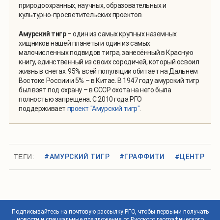
природоохранных, научных, образовательных и
культурно-просветительских проектов.
Амурский тигр
– один из самых крупных наземных
хищников нашей планеты и один из самых
малочисленных подвидов тигра, занесённый в Красную
книгу, единственный из своих сородичей, который освоил
жизнь в снегах. 95% всей популяции обитает на Дальнем
Востоке России и 5% – в Китае. В 1947 году амурский тигр
был взят под охрану – в СССР охота на него была
полностью запрещена. С 2010 года РГО
поддерживает
проект "Амурский тигр"
.
ТЕГИ:
#АМУРСКИЙ ТИГР
#ГРАФФИТИ
#ЦЕНТР
Подписывайтесь на почтовую рассылку РГО, чтобы первыми получать
новости и специальные предложения от Русского географического