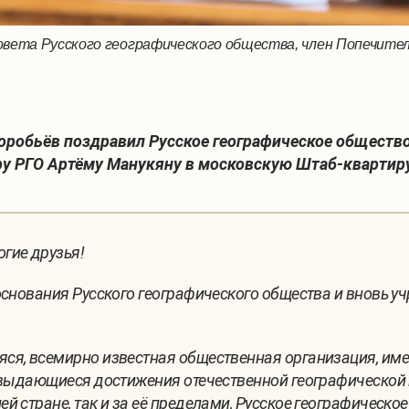
овета Русского географического общества, член Попечит
оробьёв поздравил Русское географическое обществ
у РГО Артёму Манукяну в московскую Штаб-квартиру
гие друзья!
 основания Русского географического общества и вновь
ся, всемирно известная общественная организация, име
 выдающиеся достижения отечественной географической н
 стране, так и за её пределами, Русское географическое