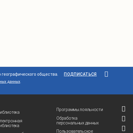
о географического общества.
ПОДПИСАТЬСЯ
ьных данных
.
Программы лояльности
иблиотека
Обработка
лектронная
персональных данных
иблиотека
Пользовательское