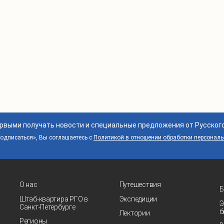
ервыми получать новости и специальные предложения от Русског
дписаться», Вы соглашаетесь с
Политикой в отношении обработки персонал
О нас
Путешествия
Б
Штаб-квартира РГО в
Экспедиции
Э
Санкт‑Петербурге
б
Лектории
Регионы