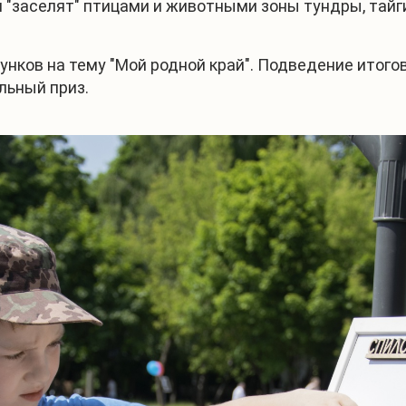
и "заселят" птицами и животными зоны тундры, тайг
унков на тему "Мой родной край". Подведение итогов
льный приз.