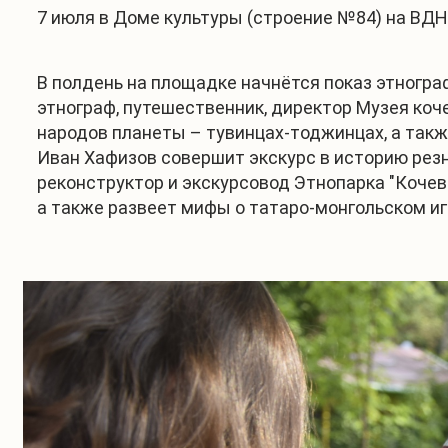
7 июля в Доме культуры (строение №84) на ВД
В полдень на площадке начнётся показ этногра
этнограф, путешественник, директор Музея ко
народов планеты – тувинцах-тоджинцах, а такж
Иван Хафизов совершит экскурс в историю резн
реконструктор и экскурсовод Этнопарка "Кочев
а также развеет мифы о татаро-монгольском иге