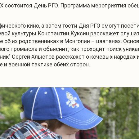
НХ состоится День РГО. Программа мероприятия обе
фического кино, а затем гости Дня РГО смогут посе
чевой культуры Константин Куксин расскажет слуша
е об их родственниках в Монголии – цаатанах. Осно
ого промысла и объяснит, как проходит поиск уник
ник" Сергей Хлыстов расскажет о кочевых народах и
 и военной тактике обеих сторон.