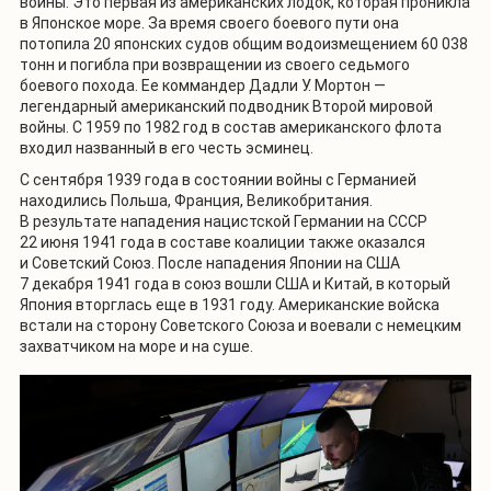
войны. Это первая из американских лодок, которая проникла
в Японское море. За время своего боевого пути она
потопила 20 японских судов общим водоизмещением 60 038
тонн и погибла при возвращении из своего седьмого
боевого похода. Ее коммандер Дадли У. Мортон —
легендарный американский подводник Второй мировой
войны. С 1959 по 1982 год в состав американского флота
входил названный в его честь эсминец.
С сентября 1939 года в состоянии войны с Германией
находились Польша, Франция, Великобритания.
В результате нападения нацистской Германии на СССР
22 июня 1941 года в составе коалиции также оказался
и Советский Союз. После нападения Японии на США
7 декабря 1941 года в союз вошли США и Китай, в который
Япония вторглась еще в 1931 году. Американские войска
встали на сторону Советского Союза и воевали с немецким
захватчиком на море и на суше.