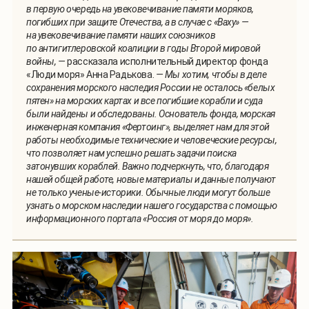
в первую очередь на увековечивание памяти моряков,
погибших при защите Отечества, а в случае с «Ваху» —
на увековечивание памяти наших союзников
по антигитлеровской коалиции в годы Второй мировой
войны, —
рассказала исполнительный директор фонда
«Люди моря» Анна Радькова.
— Мы хотим, чтобы в деле
сохранения морского наследия России не осталось «белых
пятен» на морских картах и все погибшие корабли и суда
были найдены и обследованы. Основатель фонда, морская
инженерная компания «Фертоинг», выделяет нам для этой
работы необходимые технические и человеческие ресурсы,
что позволяет нам успешно решать задачи поиска
затонувших кораблей. Важно подчеркнуть, что, благодаря
нашей общей работе, новые материалы и данные получают
не только ученые-историки. Обычные люди могут больше
узнать о морском наследии нашего государства с помощью
информационного портала «Россия от моря до моря».