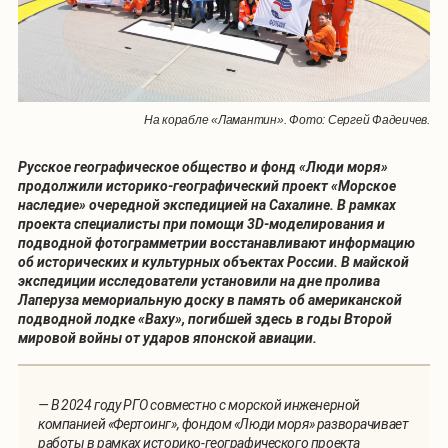
На корабле «Ламантин». Фото: Сергей Фадеичев.
Русское географическое общество и фонд «Люди моря»
продолжили историко-географический проект «Морское
наследие» очередной экспедицией на Сахалине. В рамках
проекта специалисты при помощи 3D-моделирования и
подводной фотограмметрии восстанавливают информацию
об исторических и культурных объектах России. В майской
экспедиции исследователи установили на дне пролива
Лаперуза мемориальную доску в память об американской
подводной лодке «Ваху», погибшей здесь в годы Второй
мировой войны от ударов японской авиации.
— В 2024 году РГО совместно с морской инженерной
компанией «Фертоинг», фондом «Люди моря» разворачивает
работы в рамках историко-географического проекта