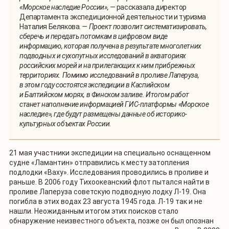
«Морское наследие России», —
рассказала директор
Департамента экспедиционной деятельности и туризма
Наталия Белякова.
— Проект позволит систематизировать,
сберечь и передать потомкам в цифровом виде
информацию, которая получена в результате многолетних
подводных и сухопутных исследований в акваториях
российских морей и на прилегающих к ним прибрежных
территориях. Помимо исследований в проливе Лаперуза,
в этом году состоятся экспедиции в Каспийском
и Балтийском морях, в Финском заливе. Итогом работ
станет наполнение информацией ГИС-платформы «Морское
наследие», где будут размещены данные об историко-
культурных объектах России.
21 мая участники экспедиции на специально оснащенном
судне «Ламантин» отправились к месту затопления
подлодки «Ваху». Исследования проводились в проливе и
раньше. В 2006 году Тихоокеанский флот пытался найти в
проливе Лаперуза советскую подводную лодку Л-19. Она
погибла в этих водах 23 августа 1945 года. Л-19 так и не
нашли. Неожиданным итогом этих поисков стало
обнаружение неизвестного объекта, позже он был опознан