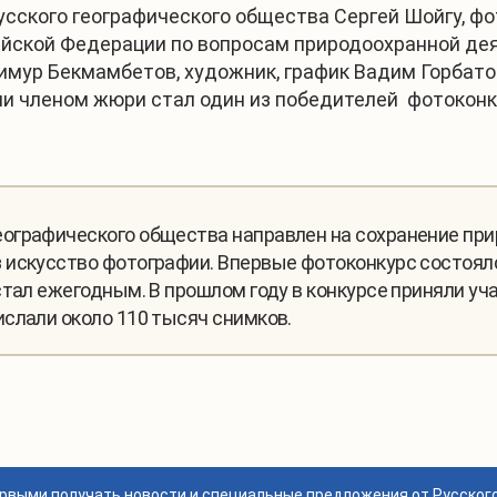
сского географического общества Сергей Шойгу, фо
ской Федерации по вопросам природоохранной деят
Тимур Бекмамбетов, художник, график Вадим Горбат
 членом жюри стал один из победителей фотоконкур
ографического общества направлен на сохранение при
искусство фотографии. Впервые фотоконкурс состоялс
стал ежегодным. В прошлом году в конкурсе приняли уч
слали около 110 тысяч снимков.
ервыми получать новости и специальные предложения от Русског