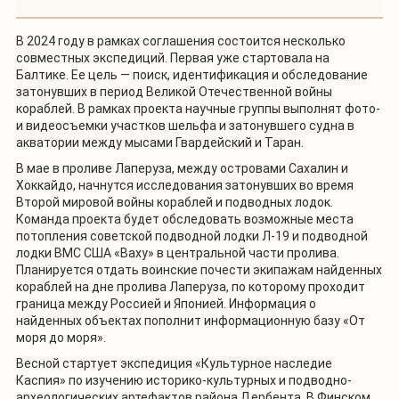
В 2024 году в рамках соглашения состоится несколько
совместных экспедиций. Первая уже стартовала на
Балтике. Ее цель — поиск, идентификация и обследование
затонувших в период Великой Отечественной войны
кораблей. В рамках проекта научные группы выполнят фото-
и видеосъемки участков шельфа и затонувшего судна в
акватории между мысами Гвардейский и Таран.
В мае в проливе Лаперуза, между островами Сахалин и
Хоккайдо, начнутся исследования затонувших во время
Второй мировой войны кораблей и подводных лодок.
Команда проекта будет обследовать возможные места
потопления советской подводной лодки Л-19 и подводной
лодки ВМС США «Ваху» в центральной части пролива.
Планируется отдать воинские почести экипажам найденных
кораблей на дне пролива Лаперуза, по которому проходит
граница между Россией и Японией. Информация о
найденных объектах пополнит информационную базу «От
моря до моря».
Весной стартует экспедиция «Культурное наследие
Каспия» по изучению историко-культурных и подводно-
археологических артефактов района Дербента. В Финском