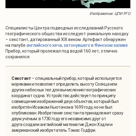
Изображение: ЦПИ РГО
Специалисты Центра подводных исследований Русского
географического общества исследуют уникальную находку
– секстант, датированный XIX веком. Артефакт обнаружен
на палубе
английского кеча, затонувшего в Финском заливе
.
Прибор, который пролежал под водой 160 лет, отлично
сохранился.
Секстант
– специальный прибор, который используется
моряками и позволяет определить высоту Солнца или
других небесных тел для вычисления географических
координат судна. Устройство действует по принципу
совмещения изображений двух объектов, который был
изобретён Исааком Ньютоном в 1699 году, но не был
опубликован. Изобретение секстанта принадлежит сразу
двум учёным: в 1730 году его независимо друг от
друга создали английский математик Джон Хэдли и
американский изобретатель Томас Годфри.