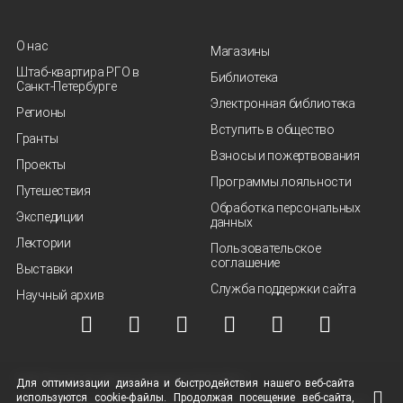
О нас
Магазины
Штаб-квартира РГО в
Библиотека
Санкт‑Петербурге
Электронная библиотека
Регионы
Вступить в общество
Гранты
Взносы и пожертвования
Проекты
Программы лояльности
Путешествия
Обработка персональных
Экспедиции
данных
Лектории
Пользовательское
соглашение
Выставки
Служба поддержки сайта
Научный архив
© ВОО "Русское географическое общество", 2013-2026 г.
Для оптимизации дизайна и быстродействия нашего
веб-сайта
используются
cookie-файлы.
Продолжая посещение
веб-сайта
,
Условия использования материалов
Политика защиты и обработки персональных