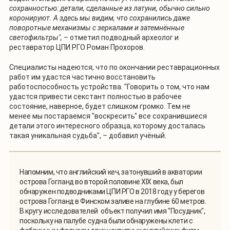
сохранностью: детали, сделанные из латуни, обычно сильно
коронируют. А здесь мы видим, что сохранились даже
поворотные механизмы с зеркалами и затемнённые
светофильтры",
– отметил подводный археолог и
реставратор ЦПИ РГО Роман Прохоров.
Специалисты надеются, что по окончании реставрационных
работ им удастся частично восстановить
работоспособность устройства. "Говорить о том, что нам
удастся привести секстант полностью в рабочее
состояние, наверное, будет слишком громко. Тем не
менее мы постараемся "воскресить" все сохранившиеся
детали этого интересного образца, которому досталась
такая уникальная судьба", – добавил учёный.
Напомним, что английский кеч, затонувший в акватории
острова Гогланд во второй половине XIX века, был
обнаружен подводниками ЦПИ РГО в 2018 году у берегов
острова Гогланд в Финском заливе на глубине 60 метров.
В кругу исследователей объект получил имя "Посудник",
поскольку на палубе судна были обнаружены клети с