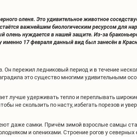
верного оленя. Это удивительное животное соседству
стаётся важнейшим биологическим ресурсом для наро
ый олень нуждается в нашей защите. Из-за браконье
у именно 17 февраля данный вид был занесён в Красн
. Он пережил ледниковый период и в течение неско
аградила это существо многими удивительными ос
гает лучше удерживать тепло и переплывать широкие
обы не скользить по насту, избегать порезов и увер
имеют даже самки. Причём зимой взрослые самцы ста
лодняком и оленихами. Строение рогов у северных о