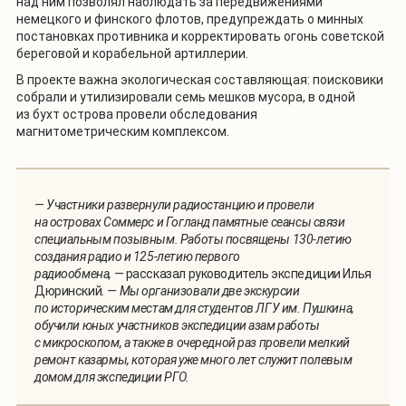
над ним позволял наблюдать за передвижениями
немецкого и финского флотов, предупреждать о минных
постановках противника и корректировать огонь советской
береговой и корабельной артиллерии.
В проекте важна экологическая составляющая: поисковики
собрали и утилизировали семь мешков мусора, в одной
из бухт острова провели обследования
магнитометрическим комплексом.
— Участники развернули радиостанцию и провели
на островах Соммерс и Гогланд памятные сеансы связи
специальным позывным. Работы посвящены 130-летию
создания радио и 125-летию первого
радиообмена,
— рассказал руководитель экспедиции Илья
Дюринский
. — Мы организовали две экскурсии
по историческим местам для студентов ЛГУ им. Пушкина,
обучили юных участников экспедиции азам работы
с микроскопом, а также в очередной раз провели мелкий
ремонт казармы, которая уже много лет служит полевым
домом для экспедиции РГО.