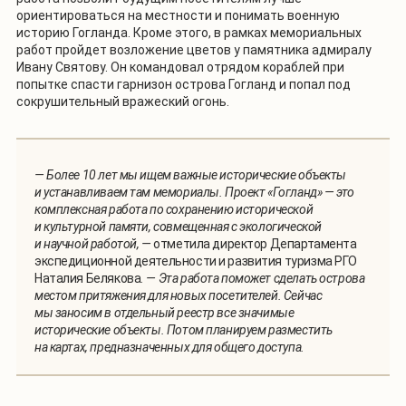
ориентироваться на местности и понимать военную
историю Гогланда. Кроме этого, в рамках мемориальных
работ пройдет возложение цветов у памятника адмиралу
Ивану Святову. Он командовал отрядом кораблей при
попытке спасти гарнизон острова Гогланд и попал под
сокрушительный вражеский огонь.
— Более 10 лет мы ищем важные исторические объекты
и устанавливаем там мемориалы. Проект «Гогланд» — это
комплексная работа по сохранению исторической
и культурной памяти, совмещенная с экологической
и научной работой, —
отметила директор Департамента
экспедиционной деятельности и развития туризма РГО
Наталия Белякова
. — Эта работа поможет сделать острова
местом притяжения для новых посетителей. Сейчас
мы заносим в отдельный реестр все значимые
исторические объекты. Потом планируем разместить
на картах, предназначенных для общего доступа.