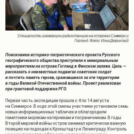
Специалисты развернули радиостанцию на островах Соммерс и
Гогланд. Фото: Илья Дюринский
Поисковики историко-патриотического проекта Русского
географического общества приступили к мемориальным
мероприятиям на острове Гогланд в Финском заливе. Цель —
рассказать о неизвестных подвигах советских солдат
и почтить память героев, сражавшихся за эти территории
в годы Великой Отечественной войны. Проект реализован
при грантовой поддержке РГО.
Первая часть экспедиции прошла с 4 по 14 августа
на Соммерсе. В ходе этой смены участники установили семь
новых информационных табличек и облагородили
памятники морякам-катерникам и пограничникам. В годы
Второй мировой войны остров занимал критически важную
позицию на подходах к Кронштадту и Ленинграду. Контроль