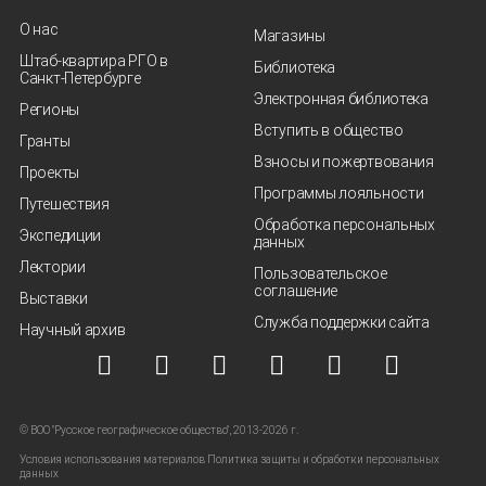
О нас
Магазины
Штаб-квартира РГО в
Библиотека
Санкт‑Петербурге
Электронная библиотека
Регионы
Вступить в общество
Гранты
Взносы и пожертвования
Проекты
Программы лояльности
Путешествия
Обработка персональных
Экспедиции
данных
Лектории
Пользовательское
соглашение
Выставки
Служба поддержки сайта
Научный архив
© ВОО "Русское географическое общество", 2013-2026 г.
Условия использования материалов
Политика защиты и обработки персональных
данных