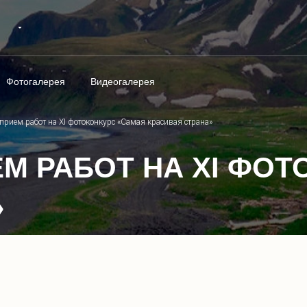
Фотогалерея
Видеогалерея
рием работ на XI фотоконкурс «Самая красивая страна»
М РАБОТ НА XI ФОТ
»