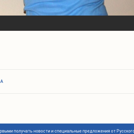
НА
ервыми получать новости и специальные предложения от Русског