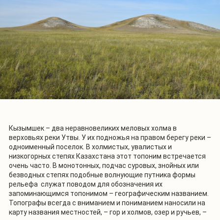
Кызымшек – два неравновеликих меловых холма в
верховьях реки Утвы. У их подножья на правом берегу реки –
одноименный поселок. В холмистых, увалистых и
низкогорных степях Казахстана этот топоним встречается
очень часто. В монотонных, подчас суровых, знойных или
безводных степях подобные волнующие путника формы
рельефа служат поводом для обозначения их
запоминающимся топонимом – географическим названием.
Топографы всегда с вниманием и пониманием наносили на
карту названия местностей, – гор и холмов, озер и ручьев, –