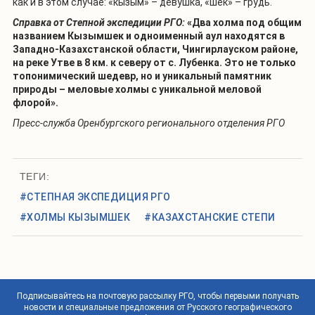
как и в этом случае: «кызым» – девушка, «шек» – грудь.
Справка от Степной экспедиции РГО:
«Два холма под общим
названием Кызымшек и одноименный аул находятся в
Западно-Казахстанской области, Чингирлауском районе,
на реке Утве в 8 км. к северу от с. Лубенка. Это не только
топонимический шедевр, но и уникальный памятник
природы – меловые холмы с уникальной меловой
флорой».
Пресс-служба Оренбургского регионального отделения РГО
ТЕГИ:
#СТЕПНАЯ ЭКСПЕДИЦИЯ РГО
#ХОЛМЫ КЫЗЫМШЕК
#КАЗАХСТАНСКИЕ СТЕПИ
Подписывайтесь на почтовую рассылку РГО, чтобы первыми получать
новости и специальные предложения от Русского географического