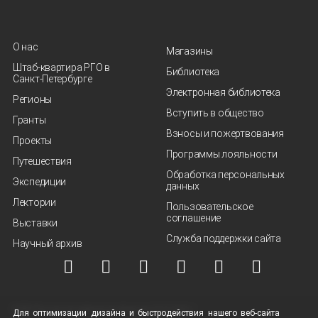
О нас
Магазины
Штаб-квартира РГО в
Библиотека
Санкт‑Петербурге
Электронная библиотека
Регионы
Вступить в общество
Гранты
Взносы и пожертвования
Проекты
Программы лояльности
Путешествия
Обработка персональных
Экспедиции
данных
Лектории
Пользовательское
соглашение
Выставки
Служба поддержки сайта
Научный архив
© ВОО "Русское географическое общество", 2013-2026 г.
Для оптимизации дизайна и быстродействия нашего
веб-сайта