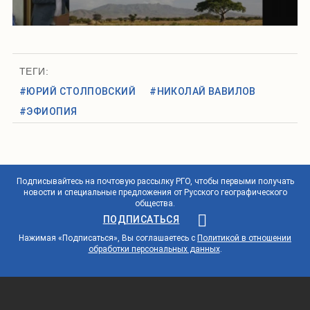
ТЕГИ:
#ЮРИЙ СТОЛПОВСКИЙ
#НИКОЛАЙ ВАВИЛОВ
#ЭФИОПИЯ
Подписывайтесь на почтовую рассылку РГО, чтобы первыми получать
новости и специальные предложения от Русского географического
общества.
ПОДПИСАТЬСЯ
Нажимая «Подписаться», Вы соглашаетесь с
Политикой в отношении
обработки персональных данных
.