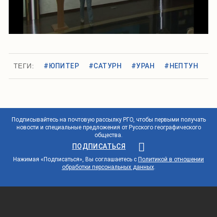
ТЕГИ:
#ЮПИТЕР
#САТУРН
#УРАН
#НЕПТУН
Подписывайтесь на почтовую рассылку РГО, чтобы первыми получать
новости и специальные предложения от Русского географического
общества.
ПОДПИСАТЬСЯ
Нажимая «Подписаться», Вы соглашаетесь с
Политикой в отношении
обработки персональных данных
.