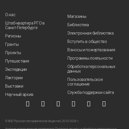
О нас
Магазины
Штаб-квартира РГО в
Библиотека
Санкт‑Петербурге
Электронная библиотека
Регионы
Вступить в общество
Гранты
Взносы и пожертвования
Проекты
Программы лояльности
Путешествия
Обработка персональных
Экспедиции
данных
Лектории
Пользовательское
соглашение
Выставки
Служба поддержки сайта
Научный архив
© ВОО "Русское географическое общество", 2013-2026 г.
Условия использования материалов
Политика защиты и обработки персональных