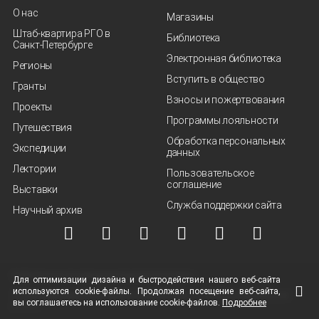
О нас
Магазины
Штаб-квартира РГО в
Библиотека
Санкт‑Петербурге
Электронная библиотека
Регионы
Вступить в общество
Гранты
Взносы и пожертвования
Проекты
Программы лояльности
Путешествия
Обработка персональных
Экспедиции
данных
Лектории
Пользовательское
соглашение
Выставки
Служба поддержки сайта
Научный архив
© ВОО "Русское географическое общество", 2013-2026 г.
Для оптимизации дизайна и быстродействия нашего
веб-сайта
используются
cookie-файлы.
Продолжая посещение
веб-сайта
,
Условия использования материалов
Политика защиты и обработки персональных
вы соглашаетесь на использование
cookie-файлов.
Подробнее
данных