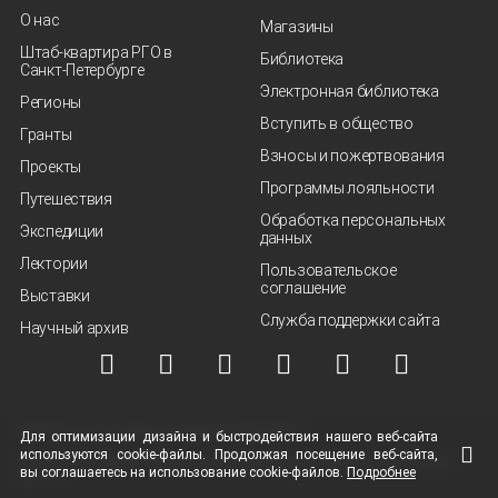
О нас
Магазины
Штаб-квартира РГО в
Библиотека
Санкт‑Петербурге
Электронная библиотека
Регионы
Вступить в общество
Гранты
Взносы и пожертвования
Проекты
Программы лояльности
Путешествия
Обработка персональных
Экспедиции
данных
Лектории
Пользовательское
соглашение
Выставки
Служба поддержки сайта
Научный архив
© ВОО "Русское географическое общество", 2013-2026 г.
Для оптимизации дизайна и быстродействия нашего
веб-сайта
используются
cookie-файлы.
Продолжая посещение
веб-сайта
,
Условия использования материалов
Политика защиты и обработки персональных
вы соглашаетесь на использование
cookie-файлов.
Подробнее
данных