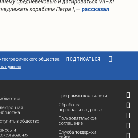
раннему Средневековью и датироваться VII–XI
ринадлежать кораблям Петра I
, —
рассказал
о географического общества.
ПОДПИСАТЬСЯ
ьных данных
.
Программы лояльности
иблиотека
Обработка
лектронная
персональных данных
иблиотека
Пользовательское
ступить в общество
соглашение
зносы и
Служба поддержки
ожертвования
сайта