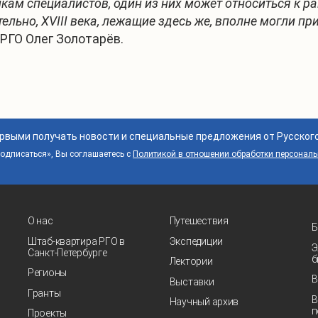
енкам специалистов, один из них может относиться к 
льно, XVIII века, лежащие здесь же, вполне могли п
РГО Олег Золотарёв.
ервыми получать новости и специальные предложения от Русског
дписаться», Вы соглашаетесь с
Политикой в отношении обработки персонал
О нас
Путешествия
Б
Штаб-квартира РГО в
Экспедиции
Э
Санкт‑Петербурге
б
Лектории
Регионы
В
Выставки
Гранты
В
Научный архив
п
Проекты