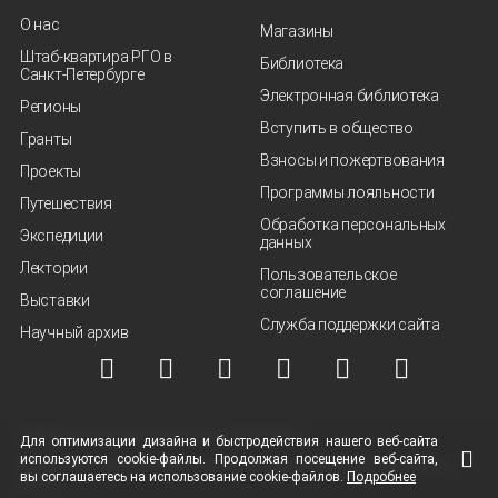
О нас
Магазины
Штаб-квартира РГО в
Библиотека
Санкт‑Петербурге
Электронная библиотека
Регионы
Вступить в общество
Гранты
Взносы и пожертвования
Проекты
Программы лояльности
Путешествия
Обработка персональных
Экспедиции
данных
Лектории
Пользовательское
соглашение
Выставки
Служба поддержки сайта
Научный архив
© ВОО "Русское географическое общество", 2013-2026 г.
Для оптимизации дизайна и быстродействия нашего
веб-сайта
используются
cookie-файлы.
Продолжая посещение
веб-сайта
,
Условия использования материалов
Политика защиты и обработки персональных
вы соглашаетесь на использование
cookie-файлов.
Подробнее
данных