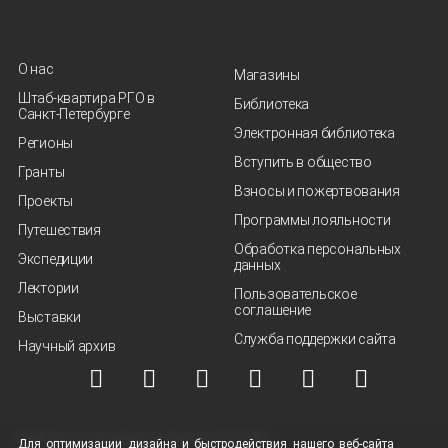
О нас
Магазины
Штаб-квартира РГО в
Библиотека
Санкт‑Петербурге
Электронная библиотека
Регионы
Вступить в общество
Гранты
Взносы и пожертвования
Проекты
Программы лояльности
Путешествия
Обработка персональных
Экспедиции
данных
Лектории
Пользовательское
соглашение
Выставки
Служба поддержки сайта
Научный архив
© ВОО "Русское географическое общество", 2013-2026 г.
Для оптимизации дизайна и быстродействия нашего
веб-сайта