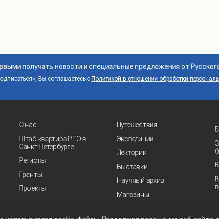
ервыми получать новости и специальные предложения от Русског
дписаться», Вы соглашаетесь с
Политикой в отношении обработки персонал
О нас
Путешествия
Б
Штаб-квартира РГО в
Экспедиции
Э
Санкт‑Петербурге
б
Лектории
Регионы
В
Выставки
Гранты
В
Научный архив
п
Проекты
Магазины