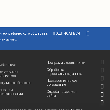
о географического общества.
ПОДПИСАТЬСЯ
ьных данных
.
Программы лояльности
иблиотека
Обработка
лектронная
персональных данных
иблиотека
Пользовательское
ступить в общество
соглашение
зносы и
Служба поддержки
ожертвования
сайта