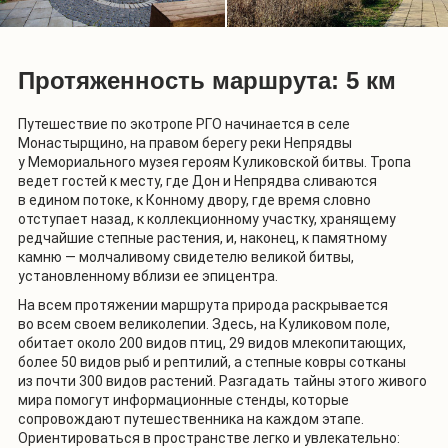
Протяженность маршрута: 5 км
Путешествие по экотропе РГО начинается в селе
Монастырщино, на правом берегу реки Непрядвы
у Мемориального музея героям Куликовской битвы. Тропа
ведет гостей к месту, где Дон и Непрядва сливаются
в едином потоке, к Конному двору, где время словно
отступает назад, к коллекционному участку, хранящему
редчайшие степные растения, и, наконец, к памятному
камню — молчаливому свидетелю великой битвы,
установленному вблизи ее эпицентра.
На всем протяжении маршрута природа раскрывается
во всем своем великолепии. Здесь, на Куликовом поле,
обитает около 200 видов птиц, 29 видов млекопитающих,
более 50 видов рыб и рептилий, а степные ковры сотканы
из почти 300 видов растений. Разгадать тайны этого живого
мира помогут информационные стенды, которые
сопровождают путешественника на каждом этапе.
Ориентироваться в пространстве легко и увлекательно: