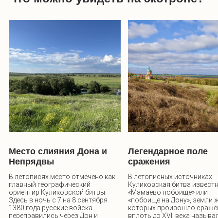
Место слияния Дона и
Легендарное поле
Непрядвы
сражения
В летописях место отмечено как
В летописных источниках
главный географический
Куликовская битва известн
ориентир Куликовской битвы.
«Мамаево побоище» или
Здесь в ночь с 7 на 8 сентября
«побоище на Дону», земли ж
1380 года русские войска
которых произошло сраже
переправились через Дон и
вплоть до XVII века называ