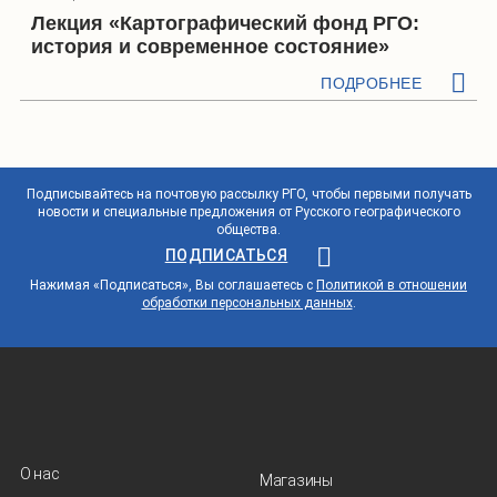
Лекция «Картографический фонд РГО:
история и современное состояние»
ПОДРОБНЕЕ
Подписывайтесь на почтовую рассылку РГО, чтобы первыми получать
новости и специальные предложения от Русского географического
общества.
ПОДПИСАТЬСЯ
Нажимая «Подписаться», Вы соглашаетесь с
Политикой в отношении
обработки персональных данных
.
О нас
Магазины