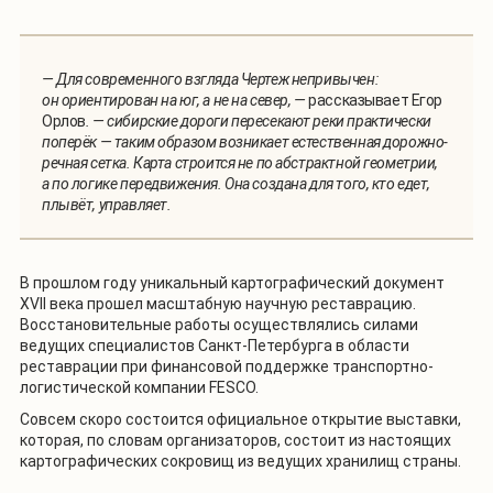
— Для современного взгляда Чертеж непривычен:
он ориентирован на юг, а не на север, —
рассказывает Егор
Орлов
. — сибирские дороги пересекают реки практически
поперёк — таким образом возникает естественная дорожно-
речная сетка. Карта строится не по абстрактной геометрии,
а по логике передвижения. Она создана для того, кто едет,
плывёт, управляет.
В прошлом году уникальный картографический документ
XVII
века прошел масштабную научную реставрацию.
Восстановительные работы осуществлялись силами
ведущих специалистов Санкт-Петербурга в области
реставрации при финансовой поддержке транспортно-
логистической компании
FESCO
.
Совсем скоро состоится официальное открытие выставки,
которая, по словам организаторов, состоит из настоящих
картографических сокровищ из ведущих хранилищ страны.