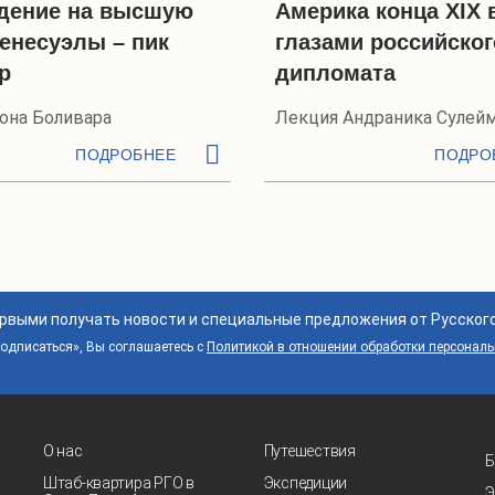
дение на высшую
Америка конца XIX 
Венесуэлы – пик
глазами российског
р
дипломата
она Боливара
Лекция Андраника Сулей
ПОДРОБНЕЕ
ПОДРО
ервыми получать новости и специальные предложения от Русског
дписаться», Вы соглашаетесь с
Политикой в отношении обработки персонал
О нас
Путешествия
Б
Штаб-квартира РГО в
Экспедиции
Э