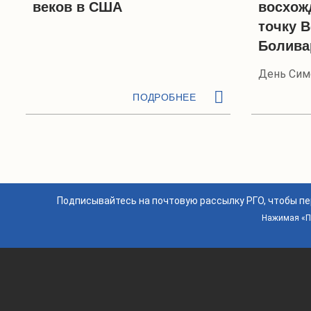
веков в США
восхож
точку 
Болива
День Сим
ПОДРОБНЕЕ
Подписывайтесь на почтовую рассылку РГО, чтобы п
Нажимая «По