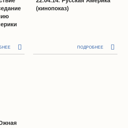
ествие
22.04.14. Русская Америка
седание
(кинопоказ)
нию
мерики
БНЕЕ
ПОДРОБНЕЕ
 Южная