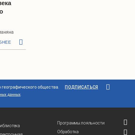
века
о
маняна
БНЕЕ
о географического общества.
ПОДПИСАТЬСЯ
ьных данных
.
Программы лояльности
иблиотека
Обработка
лектронная