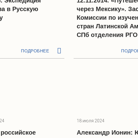
5. Экспедиция
12.11.2014. «Путеш
ва в Русскую
через Мексику». За
у
Комиссии по изуче
стран Латинской А
СПб отделения РГО
ПОДРОБНЕЕ
ПОДРО
24
18 июля 2024
 российское
Александр Ионин: