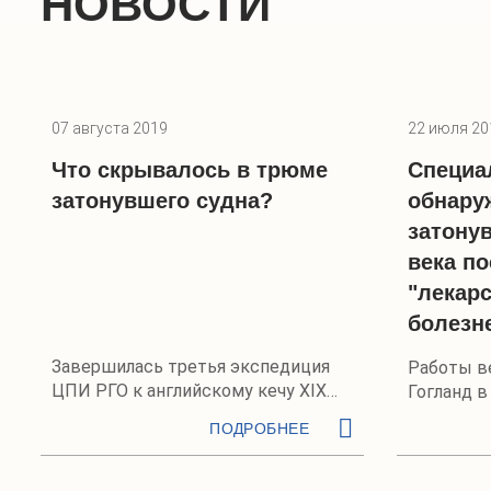
НОВОСТИ
07 августа 2019
22 июля 20
Что скрывалось в трюме
Специа
затонувшего судна?
обнару
затону
века п
"лекарс
болезн
Завершилась третья экспедиция
Работы в
ЦПИ РГО к английскому кечу XIX
Гогланд 
века
ПОДРОБНЕЕ