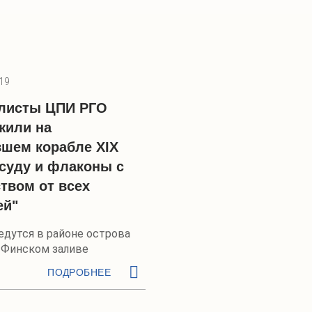
19
листы ЦПИ РГО
жили на
вшем корабле XIX
осуду и флаконы с
твом от всех
ей"
едутся в районе острова
в Финском заливе
ПОДРОБНЕЕ