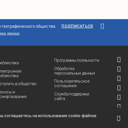
о географического общества.
ПОДПИСАТЬСЯ
ьных данных
.
Программы лояльности
иблиотека
Обработка
лектронная
персональных данных
иблиотека
Пользовательское
ступить в общество
соглашение
зносы и
Служба поддержки
ожертвования
сайта
 вы соглашаетесь на использование
cookie-файлов.