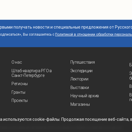
ервыми получать новости и специальные предложения от Русског
дписаться», Вы соглашаетесь с
Политикой в отношении обработки персонал
О нас
Путешествия
Б
Штаб-квартира РГО в
Экспедиции
Э
Санкт‑Петербурге
б
Лектории
Регионы
В
Выставки
Гранты
В
Научный архив
п
Проекты
Магазины
та
используются
cookie-файлы.
Продолжая посещение
веб-сайта
,
ловия использования материалов
Политика защиты и обработки персональных данных