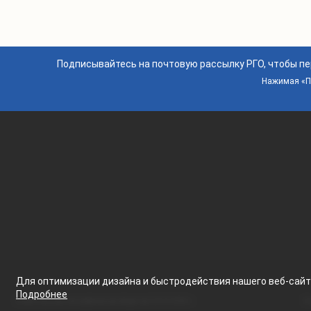
Подписывайтесь на почтовую рассылку РГО, чтобы п
Нажимая «По
Для оптимизации дизайна и быстродействия нашего
веб-сай
Подробнее
© ВОО "Русское географическое общество", 2013-2026 г.
Ус