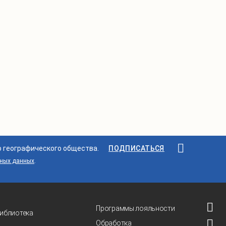
о географического общества.
ПОДПИСАТЬСЯ
ьных данных
.
Программы лояльности
иблиотека
Обработка