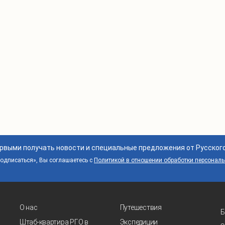
ервыми получать новости и специальные предложения от Русског
дписаться», Вы соглашаетесь с
Политикой в отношении обработки персонал
О нас
Путешествия
Б
Штаб-квартира РГО в
Экспедиции