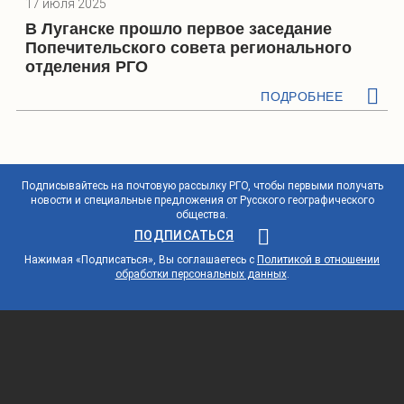
17 июля 2025
В Луганске прошло первое заседание
Попечительского совета регионального
отделения РГО
ПОДРОБНЕЕ
Подписывайтесь на почтовую рассылку РГО, чтобы первыми получать
новости и специальные предложения от Русского географического
общества.
ПОДПИСАТЬСЯ
Нажимая «Подписаться», Вы соглашаетесь с
Политикой в отношении
обработки персональных данных
.