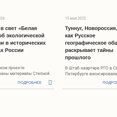
026
15 мая 2025
в свет «Белая
Туннуг, Новороссия
об экологической
как Русское
ии в исторических
географическое об
ах России
раскрывает тайны
прошлого
ьном проекте
В Штаб-квартире РГО в С
ваны материалы Степной
Петербурге анонсировали
ии РГО
экспедиционный сезон —
ПОДРОБНЕЕ
ПОДРО