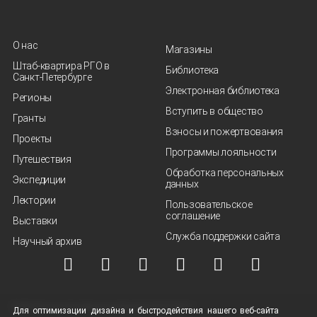
О нас
Магазины
Штаб-квартира РГО в
Библиотека
Санкт‑Петербурге
Электронная библиотека
Регионы
Вступить в общество
Гранты
Взносы и пожертвования
Проекты
Программы лояльности
Путешествия
Обработка персональных
Экспедиции
данных
Лектории
Пользовательское
соглашение
Выставки
Служба поддержки сайта
Научный архив
© ВОО "Русское географическое общество", 2013-2026 г.
Для оптимизации дизайна и быстродействия нашего
веб-сайта