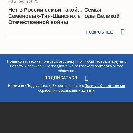
30 апреля 2025
Нет в России семьи такой… Семья
Семёновых-Тян-Шанских в годы Великой
Отечественной войны
ПОДРОБНЕЕ
Подписывайтесь на почтовую рассылку РГО, чтобы первыми получать
новости и специальные предложения от Русского географического
общества.
ПОДПИСАТЬСЯ
Нажимая «Подписаться», Вы соглашаетесь с
Политикой в отношении
обработки персональных данных
.