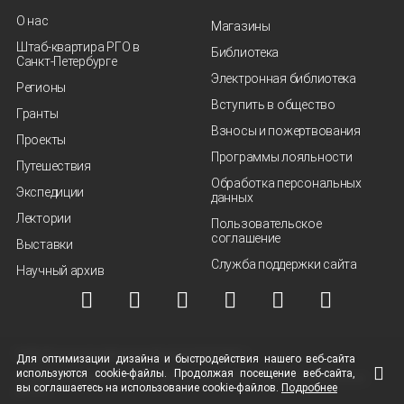
О нас
Магазины
Штаб-квартира РГО в
Библиотека
Санкт‑Петербурге
Электронная библиотека
Регионы
Вступить в общество
Гранты
Взносы и пожертвования
Проекты
Программы лояльности
Путешествия
Обработка персональных
Экспедиции
данных
Лектории
Пользовательское
соглашение
Выставки
Служба поддержки сайта
Научный архив
© ВОО "Русское географическое общество", 2013-2026 г.
Для оптимизации дизайна и быстродействия нашего
веб-сайта
используются
cookie-файлы.
Продолжая посещение
веб-сайта
,
Условия использования материалов
Политика защиты и обработки персональных
вы соглашаетесь на использование
cookie-файлов.
Подробнее
данных