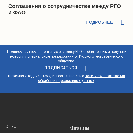
Соглашения о сотрудничестве между РГО
и ФАО
ПОДРОБНЕЕ
Подписывайтесь на почтовую рассылку РГО, чтобы первыми получать
новости и специальные предложения от Русского географического
общества.
ПОДПИСАТЬСЯ
Нажимая «Подписаться», Вы соглашаетесь с
Политикой в отношении
обработки персональных данных
.
О нас
Магазины