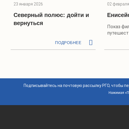
23 января 2026
02 февраля
Северный полюс: дойти и
Енисей
вернуться
Показ фи
путешеств
Южной Си
ПОДРОБНЕЕ
Подписывайтесь на почтовую рассылку РГО, чтобы п
Нажимая «По