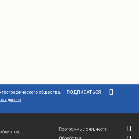
о географического общества.
ПОДПИСАТЬСЯ
ьных данных
.
Программы лояльности
иблиотека
Обработка