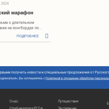
 2024
ский марафон
льма о длительном
ии на лонгбордах по
бири
ПОДРОБНЕЕ
ервыми получать новости и специальные предложения от Русског
дписаться», Вы соглашаетесь с
Политикой в отношении обработки персонал
О нас
Путешествия
Б
Штаб-квартира РГО в
Экспедиции